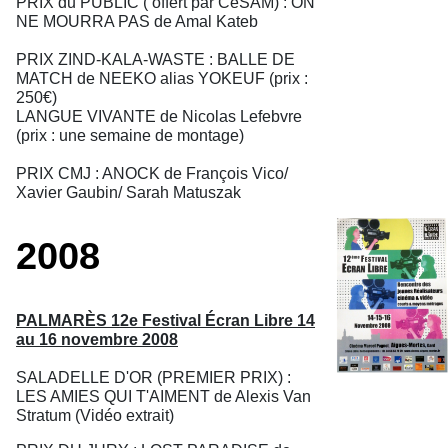
PRIX du PUBLIC ( offert par CeSAM) : ON
NE MOURRA PAS de Amal Kateb
PRIX ZIND-KALA-WASTE : BALLE DE
MATCH de NEEKO alias YOKEUF (prix :
250€)
LANGUE VIVANTE de Nicolas Lefebvre
(prix : une semaine de montage)
PRIX CMJ : ANOCK de François Vico/
Xavier Gaubin/ Sarah Matuszak
2008
PALMARÈS 12e Festival Écran Libre 14
au 16 novembre 2008
SALADELLE D'OR (PREMIER PRIX) :
LES AMIES QUI T'AIMENT de Alexis Van
Stratum (Vidéo extrait)