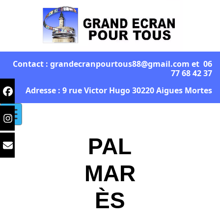
Contact : grandecranpourtous88@gmail.com et 06
77 68 42 37
Adresse : 9 rue Victor Hugo 30220 Aigues Mortes
PAL
MAR
ÈS