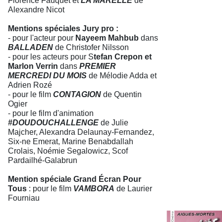
Florence Fauquet et
LA MARELLE
de
Alexandre Nicot
Mentions spéciales Jury pro :
- pour l'acteur pour
Nayeem Mahbub
dans
BALLADEN
de Christofer Nilsson
- pour les acteurs pour S
tefan Crepon et
Marlon Verrin
dans
PREMIER
MERCREDI DU MOIS
de Mélodie Adda et
Adrien Rozé
- pour le film
CONTAGION
de Quentin
Ogier
- pour le film d'animation
#DOUDOUCHALLENGE
de Julie
Majcher, Alexandra Delaunay-Fernandez,
Six-ne Emerat, Marine Benabdallah
Crolais, Noémie Segalowicz, Scof
Pardailhé-Galabrun
Mention spéciale Grand Écran Pour
Tous
: pour le film
VAMBORA
de Laurier
Fourniau