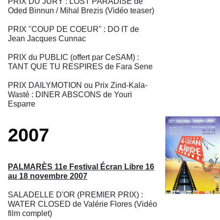
PRIX DU JURY : LOST PARADISE de
Oded Binnun / Mihal Brezis (Vidéo teaser)
PRIX "COUP DE COEUR" : DO IT de
Jean Jacques Cunnac
PRIX du PUBLIC (offert par CeSAM) :
TANT QUE TU RESPIRES de Fara Sene
PRIX DAILYMOTION ou Prix Zind-Kala-
Wasté : DINER ABSCONS de Youri
Esparre
2007
PALMARÈS 11e Festival Écran Libre 16
au 18 novembre 2007
SALADELLE D'OR (PREMIER PRIX) :
WATER CLOSED de Valérie Flores (Vidéo
film complet)